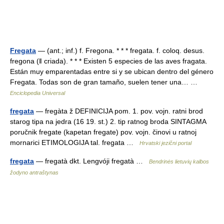
Fregata
— (ant.; inf.) f. Fregona. * * * fregata. f. coloq. desus.
fregona (ǁ criada). * * * Existen 5 especies de las aves fragata.
Están muy emparentadas entre si y se ubican dentro del género
Fregata. Todas son de gran tamaño, suelen tener una… …
Enciclopedia Universal
fregata
— fregàta ž DEFINICIJA pom. 1. pov. vojn. ratni brod
starog tipa na jedra (16 19. st.) 2. tip ratnog broda SINTAGMA
poručnik fregate (kapetan fregate) pov. vojn. činovi u ratnoj
mornarici ETIMOLOGIJA tal. fregata …
Hrvatski jezični portal
fregata
— fregatà dkt. Lengvóji fregatà …
Bendrinės lietuvių kalbos
žodyno antraštynas