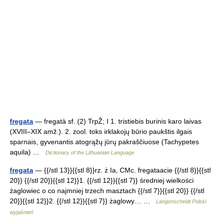
fregata
— fregatà sf. (2) TrpŽ; I 1. tristiebis burinis karo laivas
(XVIII–XIX amž.). 2. zool. toks irklakojų būrio paukštis ilgais
sparnais, gyvenantis atogrąžų jūrų pakraščiuose (Tachypetes
aquila) …
Dictionary of the Lithuanian Language
fregata
— {{/stl 13}}{{stl 8}}rz. ż Ia, CMc. fregataacie {{/stl 8}}{{stl
20}} {{/stl 20}}{{stl 12}}1. {{/stl 12}}{{stl 7}} średniej wielkości
żaglowiec o co najmniej trzech masztach {{/stl 7}}{{stl 20}} {{/stl
20}}{{stl 12}}2. {{/stl 12}}{{stl 7}} żaglowy… …
Langenscheidt Polski
wyjaśnień