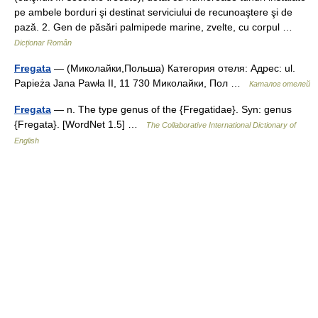
pe ambele borduri şi destinat serviciului de recunoaştere şi de
pază. 2. Gen de păsări palmipede marine, zvelte, cu corpul …
Dicționar Român
Fregata
— (Миколайки,Польша) Категория отеля: Адрес: ul.
Papieża Jana Pawła II, 11 730 Миколайки, Пол …
Каталог отелей
Fregata
— n. The type genus of the {Fregatidae}. Syn: genus
{Fregata}. [WordNet 1.5] …
The Collaborative International Dictionary of
English