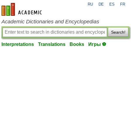
RU
DE
ES
FR
en-academic.com
Academic Dictionaries and Encyclopedias
Search!
Interpretations
Translations
Books
Игры ⚽