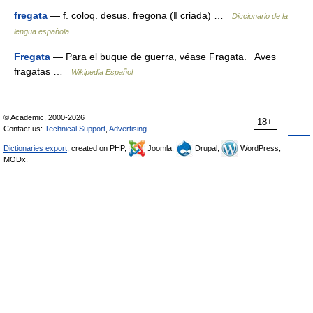
fregata
— f. coloq. desus. fregona (ǁ criada) …
Diccionario de la
lengua española
Fregata
— Para el buque de guerra, véase Fragata. Aves
fragatas …
Wikipedia Español
© Academic, 2000-2026
18+
Contact us:
Technical Support
,
Advertising
Dictionaries export
, created on PHP,
Joomla,
Drupal,
WordPress,
MODx.