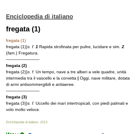
Enciclopedia di italiano
fregata (1)
fregata (1)
fregata (1)}
s. f.
1
Rapida strofinata per pulire, lucidare e sim.
2
(
fam.
) Fregatura.
————————
fregata (2)
fregata (2)}
s. f.
Un tempo, nave a tre alberi a vele quadre, unità
intermedia tra il vascello e la corvetta
|
Oggi, nave militare, dotata
di armi antisommergibili e antiaeree.
————————
fregata (3)
fregata (3)}
s. f.
Uccello dei mari intertropicali, con piedi palmati e
volo molto veloce.
Enciclopedia di italiano
.
2013
.