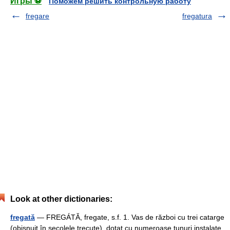
Игры ⚽
Поможем решить контрольную работу
fregare
fregatura
Look at other dictionaries:
fregată
— FREGÁTĂ, fregate, s.f. 1. Vas de război cu trei catarge
(obişnuit în secolele trecute), dotat cu numeroase tunuri instalate